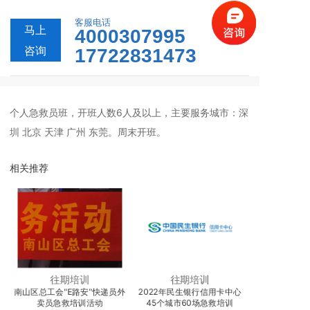
客服电话
马上
4000307995
咨询
17722831473
个人急救员班，开班人数6人及以上，主要服务城市：深
圳 北京 天津 广州 东莞。周末开班。
相关推荐
往期培训
往期培训
急
南山区总工会"E路安"快递员外
2022年民生银行信用卡中心
2021年-20
卖员急救培训活动
45个城市60场急救培训
院野外急救/灾